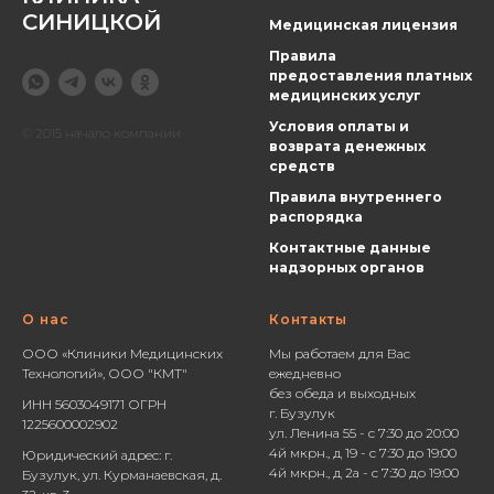
СИНИЦКОЙ
Медицинская лицензия
Правила
предоставления платных
медицинских услуг
Условия оплаты и
© 2015 начало компании
возврата денежных
средств
Правила внутреннего
распорядка
Контактные данные
надзорных органов
О нас
Контакты
ООО «Клиники Медицинских
Мы работаем для Вас
Технологий», ООО "КМТ"
ежедневно
без обеда и выходных
ИНН 5603049171 ОГРН
г. Бузулук
1225600002902
ул. Ленина 55 - с 7:30 до 20:00
4й мкрн., д 19 - с 7:30 до 19:00
Юридический адрес: г.
4й мкрн., д 2а - с 7:30 до 19:00
Бузулук, ул. Курманаевская, д.