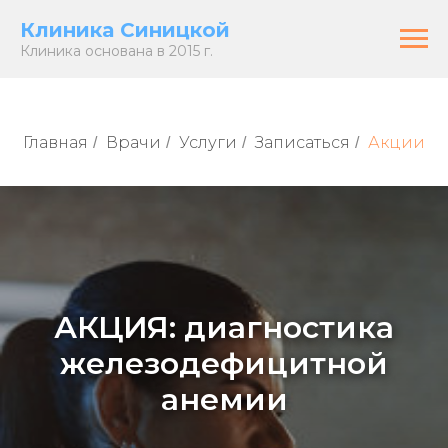
Клиника Синицкой
Клиника основана в 2015 г.
Главная
Врачи
Услуги
Записаться
Акции
/
/
/
/
АКЦИЯ: диагностика
железодефицитной
анемии